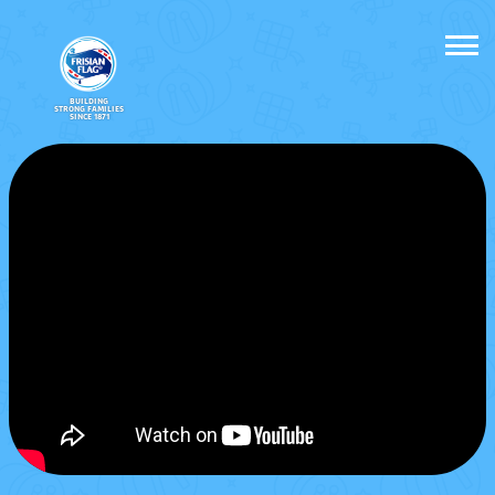
BUILDING
STRONG FAMILIES
SINCE 1871