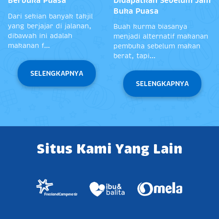
Berbuka Puasa
Didapatkan Sebelum Jam
Buka Puasa
Dari sekian banyak takjil
yang berjajar di jalanan,
Buah kurma biasanya
dibawah ini adalah
menjadi alternatif makanan
makanan f...
pembuka sebelum makan
berat, tapi...
SELENGKAPNYA
SELENGKAPNYA
Situs Kami Yang Lain