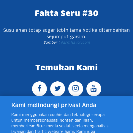
Fakta Seru #30
Susu akan tetap segar lebih lama ketika ditambahkan
sejumput garam.
Sumber :
Farmflavor.com
Temukan Kami
Kami melindungi privasi Anda
Kami menggunakan cookie dan teknologi serupa
Jl. Raya Bogor KM 5, Pasar Rebo, Jakarta Timur,
untuk mempersonalisasi konten dan iklan,
Indonesia 13760
Map
Telp +62 21 8410945 | PO BOX
memberikan fitur media sosial, serta menganalisis
4074 Jakarta 13760 Indonesia
layanan dan traffic website kami. Kami juga