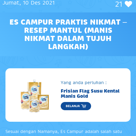
Jumat, 10 Des 2021
21
ES CAMPUR PRAKTIS NIKMAT –
RESEP MANTUL (MANIS
NIKMAT DALAM TUJUH
LANGKAH)
Yang anda perlukan :
Frisian Flag Susu Kental
Manis Gold
Sesuai dengan Namanya, Es Campur adalah salah satu