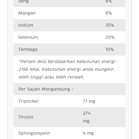
Seng
8%
Mangan
8%
Iodium
35%
Selenium
20%
Tembaga
10%
*Persen AKG berdasarkan kebutuhan energi
2150 kkal.
Kebutuhan energi anda mungkin
lebih tinggi atau lebih rendah.
Per Sajian Mengandung :
Triptofan
71 mg
274
Tirosin
mg
Sphingomyelin
4 mg