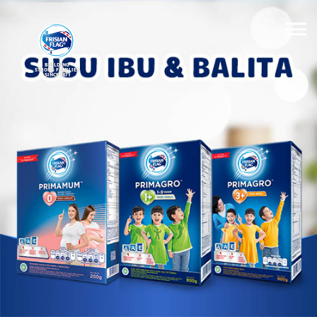
BUILDING
STRONG FAMILIES
SINCE 1871