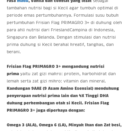
rasa
madu
, vanila dan cokelat yang lezat
sebagai
tambahan nutrisi bagi si Kecil agar tumbuh optimal di
periode emas pertumbuhannya. Formulasi susu bubuk
pertumbuhan Frisian Flag PRIMAGRO 3+ di dukung oleh
para ahli nutrisi dari FrieslandCampina di Indonesia,
Singapura dan Belanda. Dengan stimulasi dan nutrisi
prima dukung si Kecil berakal kreatif, tangkas, dan
berani.
Frisian Flag PRIMAGRO 3
+
mengandung nutrisi
prima
yaitu zat gizi makro: protein, karbohidrat dan
lemak serta zat gizi mikro: vitamin dan mineral.
Kandungan 9AAE (9 Asam Amino Esensial) mendukung
penyerapan nutrisi prima lain dan 4X Tinggi DHA
dukung perkembangan otak si Kecil. Frisian Flag
PRIMAGRO 3
+
juga diperkaya dengan:
Omega 3 (ALA), Omega 6 (LA), Minyak Ikan dan Zat besi,