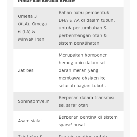
Pintar dan Berakal Kreatif
Bahan baku pembentuk
Omega 3
DHA & AA di dalam tubuh,
(ALA), Omega
untuk pertumbuhan &
6 (LA) &
perkembangan otak &
Minyak Ikan
sistem penglihatan
Merupakan komponen
hemoglobin dalam sel
Zat besi
darah merah yang
membawa oksigen ke
seluruh bagian tubuh.
Berperan dalam transmisi
Sphingomyelin
sel saraf otak
Berperan penting di sistem
Asam sialat
syaraf pusat
Triptofan &
Protein penting untuk