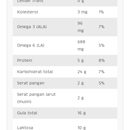
Lemak Trans
0 g
Kolesterol
3 mg
1%
96
Omega 3 (ALA)
7%
mg
688
Omega 6 (LA)
5%
mg
Protein
5 g
8%
Karbohidrat total
24 g
7%
Serat pangan
2 g
5%
Serat pangan larut
2 g
(Inulin)
Gula total
16 g
Laktosa
10 g