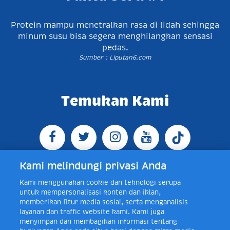
Protein mampu menetralkan rasa di lidah sehingga
minum susu bisa segera menghilangkan sensasi
pedas.
Sumber : Liputan6.com
Temukan Kami
Kami melindungi privasi Anda
Kami menggunakan cookie dan teknologi serupa
Jl. Raya Bogor KM 5, Pasar Rebo, Jakarta Timur,
untuk mempersonalisasi konten dan iklan,
Indonesia 13760
Map
Telp +62 21 8410945 | PO BOX
memberikan fitur media sosial, serta menganalisis
4074 Jakarta 13760 Indonesia
layanan dan traffic website kami. Kami juga
Toll Free Layanan Peduli Frisian Flag 0-80018-21-406;
menyimpan dan membagikan informasi tentang