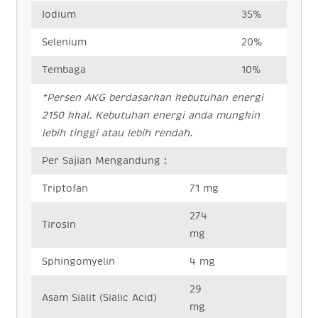
Iodium
35%
Selenium
20%
Tembaga
10%
*Persen AKG berdasarkan kebutuhan energi
2150 kkal.
Kebutuhan energi anda mungkin
lebih tinggi atau lebih rendah.
Per Sajian Mengandung :
Triptofan
71 mg
274
Tirosin
mg
Sphingomyelin
4 mg
29
Asam Sialit (Sialic Acid)
mg