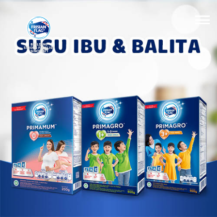
BUILDING
STRONG FAMILIES
SINCE 1871