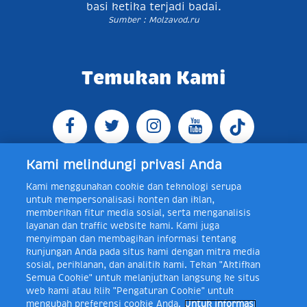
basi ketika terjadi badai.
Sumber : Molzavod.ru
Temukan Kami
Kami melindungi privasi Anda
Kami menggunakan cookie dan teknologi serupa
Jl. Raya Bogor KM 5, Pasar Rebo, Jakarta Timur,
untuk mempersonalisasi konten dan iklan,
Indonesia 13760
Map
Telp +62 21 8410945 | PO BOX
memberikan fitur media sosial, serta menganalisis
4074 Jakarta 13760 Indonesia
layanan dan traffic website kami. Kami juga
Toll Free Layanan Peduli Frisian Flag 0-80018-21-406;
menyimpan dan membagikan informasi tentang
Senin - Jumat, 08:00 - 16:30 WIB, E-mail:
kunjungan Anda pada situs kami dengan mitra media
layanan.peduli@frieslandcampina.com
sosial, periklanan, dan analitik kami. Tekan "Aktifkan
Semua Cookie" untuk melanjutkan langsung ke situs
web kami atau klik "Pengaturan Cookie" untuk
mengubah preferensi cookie Anda.
Untuk informasi