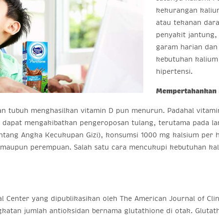
kekurangan kaliu
atau tekanan dara
penyakit jantung, 
garam harian dan
kebutuhan kalium 
hipertensi.
Mempertahankan 
an tubuh menghasilkan vitamin D pun menurun. Padahal vitam
 dapat mengakibatkan pengeroposan tulang, terutama pada lan
ntang Angka Kecukupan Gizi), konsumsi 1000 mg kalsium per h
laki maupun perempuan. Salah satu cara mencukupi kebutuhan 
cal Center yang dipublikasikan oleh The American Journal of Cl
gkatan jumlah antioksidan bernama glutathione di otak. Glutat