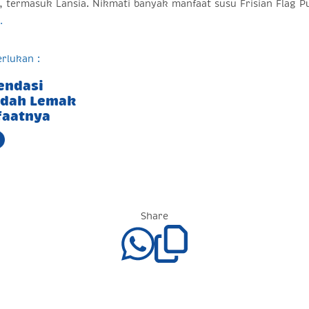
a, termasuk Lansia. Nikmati banyak manfaat susu Frisian Flag P
.
rlukan :
endasi
ndah Lemak
faatnya
Share