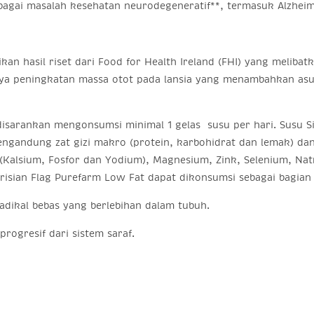
bagai masalah kesehatan neurodegeneratif**, termasuk Alzheim
an hasil riset dari Food for Health Ireland (FHI) yang melibatk
nya peningkatan massa otot pada lansia yang menambahkan asu
disarankan mengonsumsi minimal 1 gelas susu per hari. Susu S
ngandung zat gizi makro (protein, karbohidrat dan lemak) dan 
l (Kalsium, Fosfor dan Yodium), Magnesium, Zink, Selenium, Na
isian Flag Purefarm Low Fat dapat dikonsumsi sebagai bagian 
radikal bebas yang berlebihan dalam tubuh.
rogresif dari sistem saraf.