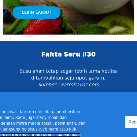
LEBIH LANJUT
Fakta Seru #30
Susu akan tetap segar lebih lama ketika
ditambahkan sejumput garam.
Sumber : Farmflavor.com
karta Timur, Indonesia 13760
Map
Telp +62 21 8410945 | P
onalisasi konten dan iklan, memberikan
Peduli Frisian Flag 0-80018-21-406; Senin - Jumat, 08:00 -
site kami. Kami juga menyimpan dan
Pen
layanan.peduli@frieslandcampina.com
engan mitra media sosial, periklanan, dan
n langsung ke situs web kami atau klik
Untuk informasi lebih lanjut, silakan baca