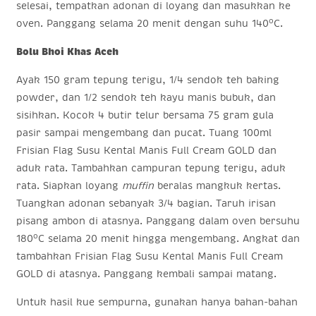
selesai, tempatkan adonan di loyang dan masukkan ke
o
oven. Panggang selama 20 menit dengan suhu 140
C.
Bolu Bhoi Khas Aceh
Ayak 150 gram tepung terigu, 1/4 sendok teh baking
powder, dan 1/2 sendok teh kayu manis bubuk, dan
sisihkan. Kocok 4 butir telur bersama 75 gram gula
pasir sampai mengembang dan pucat. Tuang 100ml
Frisian Flag Susu Kental Manis Full Cream GOLD dan
aduk rata. Tambahkan campuran tepung terigu, aduk
rata. Siapkan loyang
muffin
beralas mangkuk kertas.
Tuangkan adonan sebanyak 3/4 bagian. Taruh irisan
pisang ambon di atasnya. Panggang dalam oven bersuhu
o
180
C selama 20 menit hingga mengembang. Angkat dan
tambahkan Frisian Flag Susu Kental Manis Full Cream
GOLD di atasnya. Panggang kembali sampai matang.
Untuk hasil kue sempurna, gunakan hanya bahan-bahan