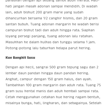
panaskan dengan api sedang sambil aduk merata. Hati-
hati jangan masak adonan sampai mendidih. Di wadah
lain, aduk biskuit 200 gram marie yang sudah
dihancurkan bersama 1/2 cangkir kismis, dan 20 gram
santan bubuk. Tuang adonan margarin ke wadah berisi
campuran biskut tadi dan aduk hingga rata. Siapkan
loyang persegi panjang, tuang adonan lalu ratakan.
Masukkan ke dalam kulkas dan tunggu selama 1 jam.
Potong-potong lalu taburkan kelapa parut kering.
Kue Bangkit Susu
Dengan api kecil, sangrai 500 gram tepung sagu dan 2
lembar daun pandan hingga daun pandan kering.
Angkat, campur dengan 150 gram halus, dan ayak.
Tambahkan 100 gram margarin dan aduk rata. Tuang 75
gram susu kental manis dan aduk kembali sampai rata.
Cetak menggunakan cetakan kue kering ragam bentuk,
misalnya bunga, hati, lingkaran, dan sebagainya. Setelah