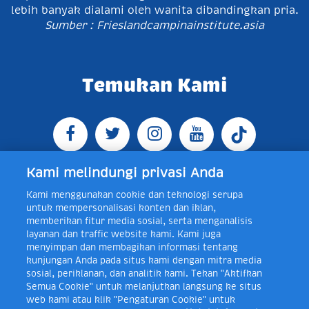
lebih banyak dialami oleh wanita dibandingkan pria.
Sumber : Frieslandcampinainstitute.asia
Temukan Kami
Kami melindungi privasi Anda
Kami menggunakan cookie dan teknologi serupa
Jl. Raya Bogor KM 5, Pasar Rebo, Jakarta Timur,
untuk mempersonalisasi konten dan iklan,
Indonesia 13760
Map
Telp +62 21 8410945 | PO BOX
memberikan fitur media sosial, serta menganalisis
4074 Jakarta 13760 Indonesia
layanan dan traffic website kami. Kami juga
Toll Free Layanan Peduli Frisian Flag 0-80018-21-406;
menyimpan dan membagikan informasi tentang
Senin - Jumat, 08:00 - 16:30 WIB, E-mail:
kunjungan Anda pada situs kami dengan mitra media
layanan.peduli@frieslandcampina.com
sosial, periklanan, dan analitik kami. Tekan "Aktifkan
Semua Cookie" untuk melanjutkan langsung ke situs
web kami atau klik "Pengaturan Cookie" untuk