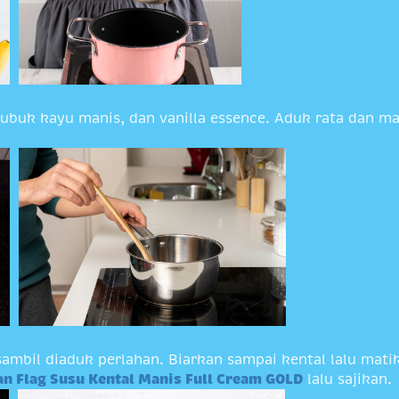
bubuk kayu manis, dan vanilla essence. Aduk rata dan m
il diaduk perlahan. Biarkan sampai kental lalu matikan
an Flag Susu Kental Manis Full Cream GOLD
lalu sajikan.