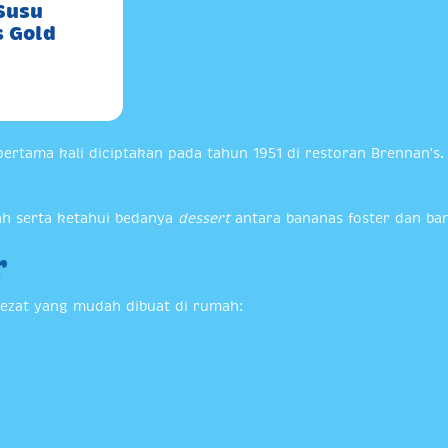
 Susu
s Gold
pertama kali diciptakan pada tahun 1951 di restoran Brennan's
h serta ketahui bedanya
dessert
antara bananas foster dan ba
r
lezat yang mudah dibuat di rumah: