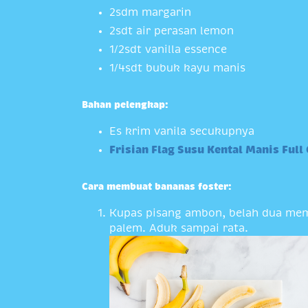
2sdm margarin
2sdt air perasan lemon
1/2sdt vanilla essence
1/4sdt bubuk kayu manis
Bahan pelengkap:
Es krim vanila secukupnya
Frisian Flag Susu Kental Manis Ful
Cara membuat bananas foster:
Kupas pisang ambon, belah dua mema
palem. Aduk sampai rata.