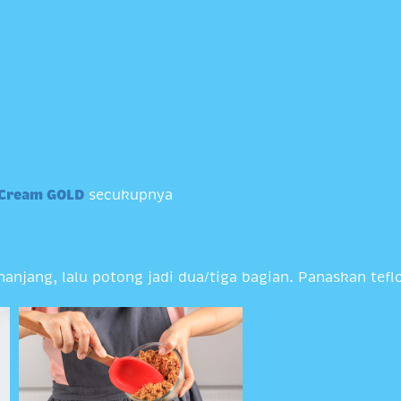
l Cream GOLD
secukupnya
njang, lalu potong jadi dua/tiga bagian. Panaskan tefl