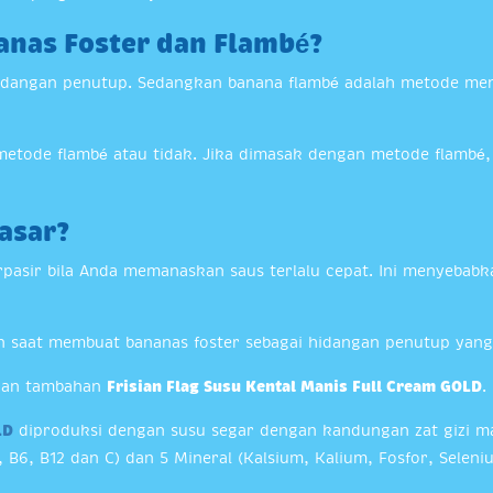
anas Foster dan Flambé?
idangan penutup. Sedangkan banana flambé adalah metode m
tode flambé atau tidak. Jika dimasak dengan metode flambé, 
asar?
rpasir bila Anda memanaskan saus terlalu cepat. Ini menyebabk
kan saat membuat bananas foster sebagai hidangan penutup yang
ngan tambahan
Frisian Flag Susu Kental Manis Full Cream GOLD
.
LD
diproduksi dengan susu segar dengan kandungan zat gizi ma
3, B6, B12 dan C) dan 5 Mineral (Kalsium, Kalium, Fosfor, Sele