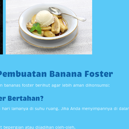
Pembuatan Banana Foster
 bananas foster berikut agar lebih aman dikonsumsi:
er Bertahan?
 hari lamanya di suhu ruang. Jika Anda menyimpannya di dalam
t bepergian atau dijadikan oleh-oleh.