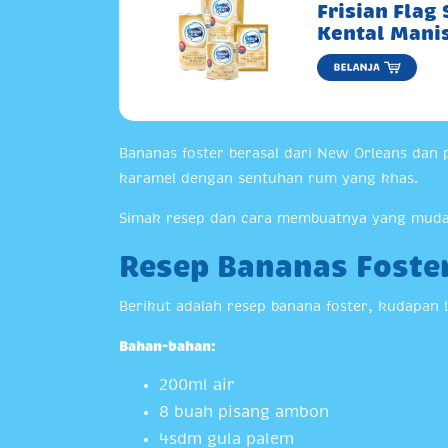
Frisian Flag
Kental Mani
Bananas foster berasal dari New Orleans dan 
karamel dengan sentuhan rum yang khas.
Simak resep dan cara membuatnya yang muda
Resep Bananas Foste
Berikut adalah resep banana foster, kudapan 
Bahan-bahan:
200ml air
8 buah pisang ambon
4sdm gula palem