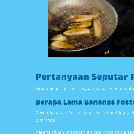
Pertanyaan Seputar 
Simak beberapa pertanyaan seputar pembuatan
Berapa Lama Bananas Fost
Resep bananas foster dapat bertahan hingga 4
2 minggu.
Karena itulah, kudapan ini bisa Anda bawa saa