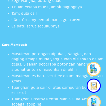
50gr Nangka, potong dadu
1 buah kelapa muda, ambil dagingnya
15ml gula cair
40ml Creamy kental manis gula aren
Es batu serut secukupnya
Cara Membuat:
Masukkan potongan alpukat, Nangka, dan
daging kelapa muda yang sudah disiapkan dalam
gelas. Sisakan beberapa potongan nangka &
alpukat untuk dimasukkan di akhir
Masukkan es batu serut ke dalam mangkuk atau
gelas
Tuangkan gula cair di atas campuran buah dan
es serut
Tuangkan Creamy Kental Manis Gula Aren
sebagai topping