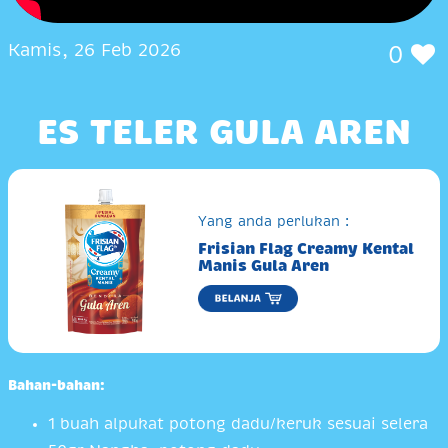
Kamis, 26 Feb 2026
0
ES TELER GULA AREN
Yang anda perlukan :
Frisian Flag Creamy Kental
Manis Gula Aren
Bahan-bahan:
1 buah alpukat potong dadu/keruk sesuai selera