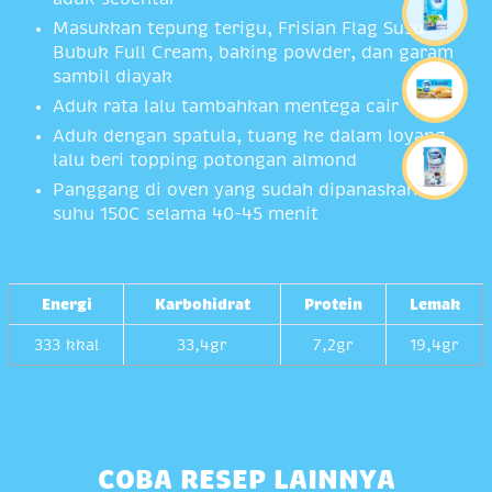
Masukkan tepung terigu, Frisian Flag Susu
Bubuk Full Cream, baking powder, dan garam
sambil diayak
Aduk rata lalu tambahkan mentega cair
Aduk dengan spatula, tuang ke dalam loyang,
lalu beri topping potongan almond
Panggang di oven yang sudah dipanaskan di
suhu 150C selama 40-45 menit
Energi
Karbohidrat
Protein
Lemak
333 kkal
33,4gr
7,2gr
19,4gr
COBA RESEP LAINNYA