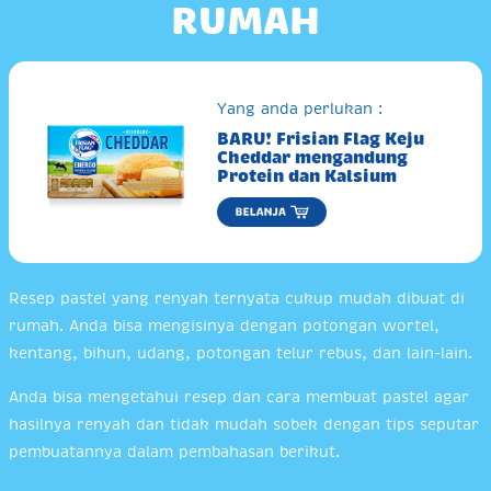
RUMAH
Yang anda perlukan :
BARU! Frisian Flag Keju
Cheddar mengandung
Protein dan Kalsium
Resep pastel yang renyah ternyata cukup mudah dibuat di
rumah. Anda bisa mengisinya dengan potongan wortel,
kentang, bihun, udang, potongan telur rebus, dan lain-lain.
Anda bisa mengetahui resep dan cara membuat pastel agar
hasilnya renyah dan tidak mudah sobek dengan tips seputar
pembuatannya dalam pembahasan berikut.