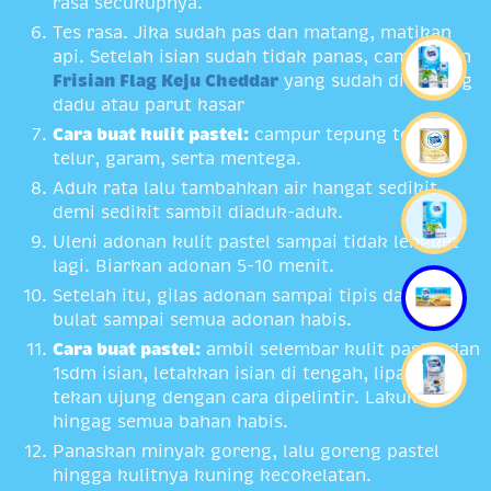
rasa secukupnya.
Tes rasa. Jika sudah pas dan matang, matikan
api. Setelah isian sudah tidak panas, campurkan
Frisian Flag Keju Cheddar
yang sudah di potong
dadu atau parut kasar
Cara buat kulit pastel:
campur tepung terigu,
telur, garam, serta mentega.
Aduk rata lalu tambahkan air hangat sedikit
demi sedikit sambil diaduk-aduk.
Uleni adonan kulit pastel sampai tidak lengket
lagi. Biarkan adonan 5-10 menit.
Setelah itu, gilas adonan sampai tipis dan cetak
bulat sampai semua adonan habis.
Cara buat pastel:
ambil selembar kulit pastel dan
1sdm isian, letakkan isian di tengah, lipat dan
tekan ujung dengan cara dipelintir. Lakukan
hingag semua bahan habis.
Panaskan minyak goreng, lalu goreng pastel
hingga kulitnya kuning kecokelatan.