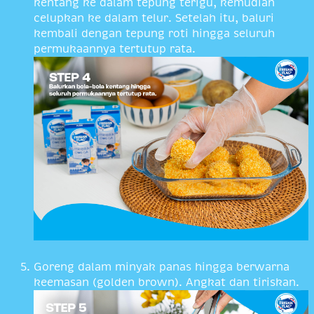
kentang ke dalam tepung terigu, kemudian
celupkan ke dalam telur. Setelah itu, baluri
kembali dengan tepung roti hingga seluruh
permukaannya tertutup rata.
Goreng dalam minyak panas hingga berwarna
keemasan (golden brown). Angkat dan tiriskan.