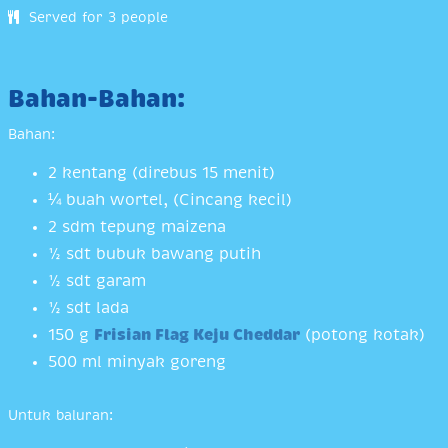
Served for 3 people
Bahan-Bahan:
Bahan:
2 kentang (direbus 15 menit)
¼ buah wortel, (Cincang kecil)
2 sdm tepung maizena
½ sdt bubuk bawang putih
½ sdt garam
½ sdt lada
150 g
Frisian Flag Keju Cheddar
(potong kotak)
500 ml minyak goreng
Untuk baluran: