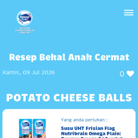
BUILDING
STRONG FAMILIES
SINCE 1871
Resep Bekal Anak Cermat
Kamis, 09 Jul 2026
0
POTATO CHEESE BALLS
Yang anda perlukan :
Susu UHT Frisian Flag
Nutribrain Omega Plain: