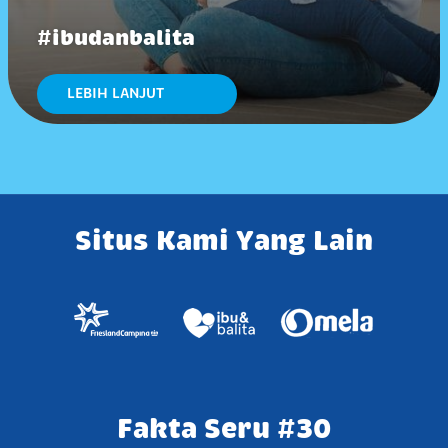
#ibudanbalita
LEBIH LANJUT
Situs Kami Yang Lain
Fakta Seru #30