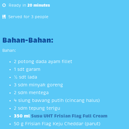
Ready in
20 minutes
Served for 3 people
Bahan-Bahan:
Bahan:
2 potong dada ayam fillet
1 sdt garam
½ sdt lada
3 sdm minyak goreng
2 sdm mentega
4 siung bawang putih (cincang halus)
2 sdm tepung terigu
350 ml
Susu UHT Frisian Flag Full Cream
50 g Frisian Flag Keju Cheddar (parut)