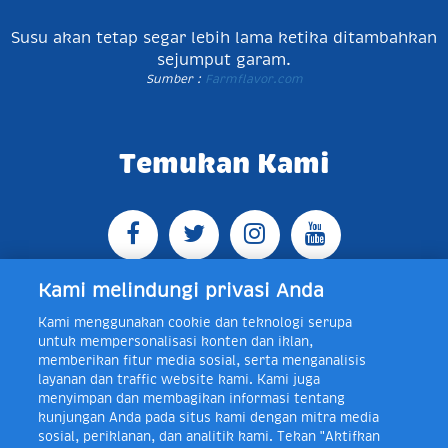
Susu akan tetap segar lebih lama ketika ditambahkan
sejumput garam.
Sumber :
Farmflavor.com
Temukan Kami
Kami melindungi privasi Anda
Kami menggunakan cookie dan teknologi serupa
Jl. Raya Bogor KM 5, Pasar Rebo, Jakarta Timur,
untuk mempersonalisasi konten dan iklan,
Indonesia 13760
Map
Telp +62 21 8410945 | PO BOX
memberikan fitur media sosial, serta menganalisis
4074 Jakarta 13760 Indonesia
layanan dan traffic website kami. Kami juga
Toll Free Layanan Peduli Frisian Flag 0-80018-21-406;
menyimpan dan membagikan informasi tentang
Senin - Jumat, 08:00 - 16:30 WIB, E-mail:
kunjungan Anda pada situs kami dengan mitra media
layanan.peduli@frieslandcampina.com
sosial, periklanan, dan analitik kami. Tekan "Aktifkan