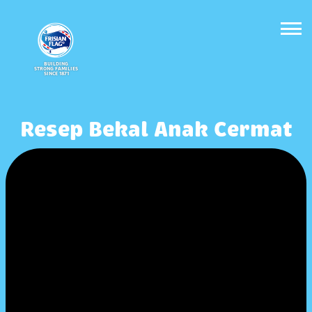
BUILDING
STRONG FAMILIES
SINCE 1871
Resep Bekal Anak Cermat