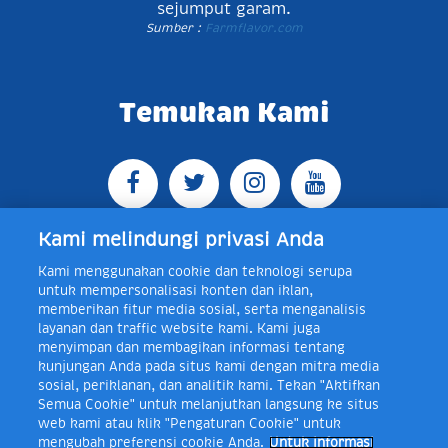
sejumput garam.
Sumber :
Farmflavor.com
Temukan Kami
Kami melindungi privasi Anda
Kami menggunakan cookie dan teknologi serupa
Jl. Raya Bogor KM 5, Pasar Rebo, Jakarta Timur,
untuk mempersonalisasi konten dan iklan,
Indonesia 13760
Map
Telp +62 21 8410945 | PO BOX
memberikan fitur media sosial, serta menganalisis
4074 Jakarta 13760 Indonesia
layanan dan traffic website kami. Kami juga
Toll Free Layanan Peduli Frisian Flag 0-80018-21-406;
menyimpan dan membagikan informasi tentang
Senin - Jumat, 08:00 - 16:30 WIB, E-mail:
kunjungan Anda pada situs kami dengan mitra media
layanan.peduli@frieslandcampina.com
sosial, periklanan, dan analitik kami. Tekan "Aktifkan
Semua Cookie" untuk melanjutkan langsung ke situs
web kami atau klik "Pengaturan Cookie" untuk
mengubah preferensi cookie Anda.
Untuk informasi