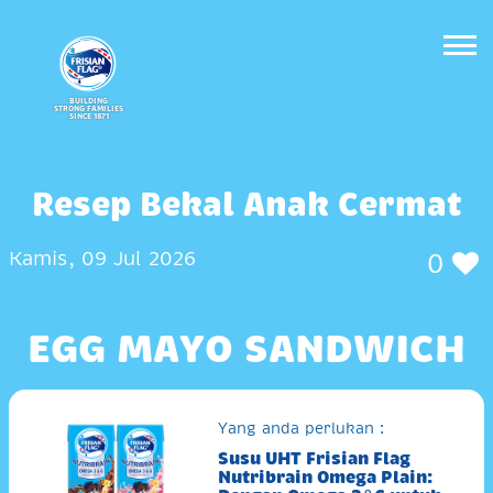
BUILDING
STRONG FAMILIES
SINCE 1871
Resep Bekal Anak Cermat
Kamis, 09 Jul 2026
0
EGG MAYO SANDWICH
Yang anda perlukan :
Susu UHT Frisian Flag
Nutribrain Omega Plain: