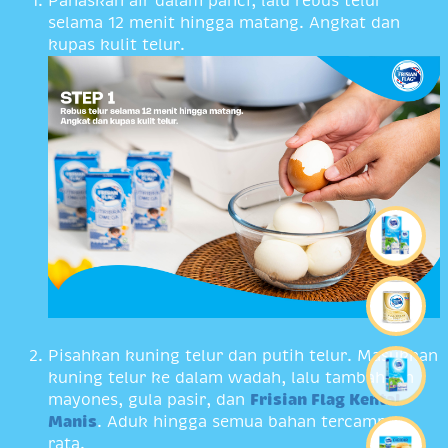
Panaskan air dalam panci, lalu rebus telur
selama 12 menit hingga matang. Angkat dan
kupas kulit telur.
Pisahkan kuning telur dan putih telur. Masukkan
kuning telur ke dalam wadah, lalu tambahkan
mayones, gula pasir, dan
Frisian Flag Kental
Manis
. Aduk hingga semua bahan tercampur
rata.