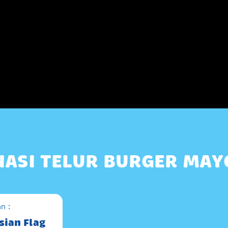
NASI TELUR BURGER MAY
n :
sian Flag