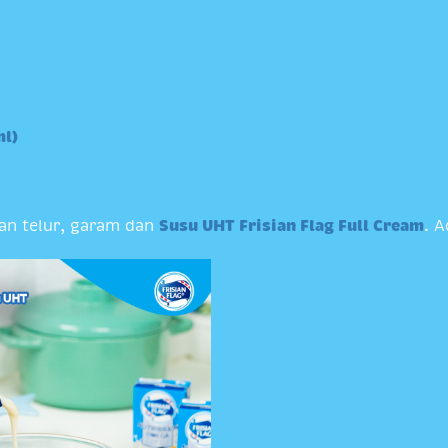
ml)
an telur, garam dan
Susu UHT Frisian Flag Full Cream
. 