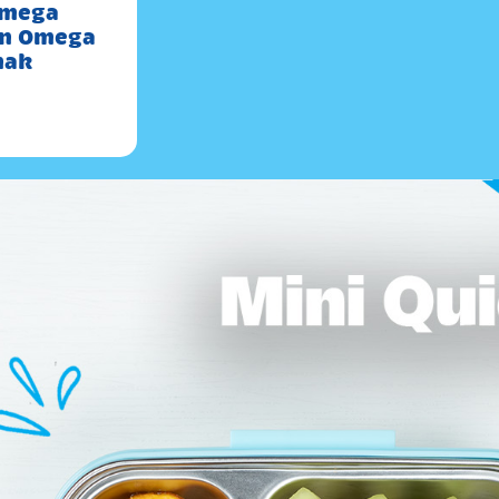
Omega
an Omega
nak