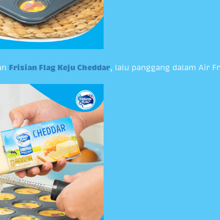
an
Frisian Flag Keju Cheddar
, lalu panggang dalam Air F