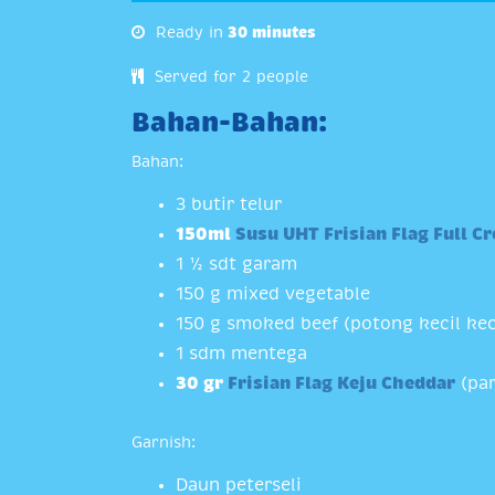
Ready in
30 minutes
Served for 2 people
Bahan-Bahan:
Bahan:
3 butir telur
150ml
Susu UHT Frisian Flag Full C
1 ½ sdt garam
150 g mixed vegetable
150 g smoked beef (potong kecil kec
1 sdm mentega
30 gr
Frisian Flag Keju Cheddar
(par
Garnish:
Daun peterseli