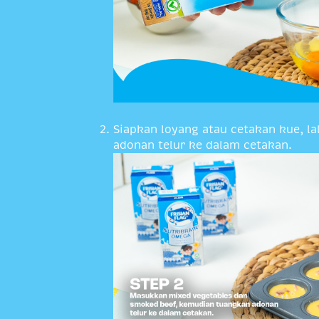
Siapkan loyang atau cetakan kue, 
adonan telur ke dalam cetakan.