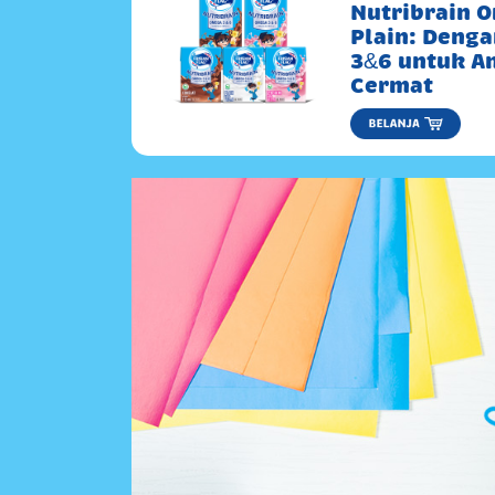
Nutribrain 
Plain: Deng
3&6 untuk A
Cermat