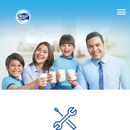
BUILDING
STRONG FAMILIES
SINCE 1871