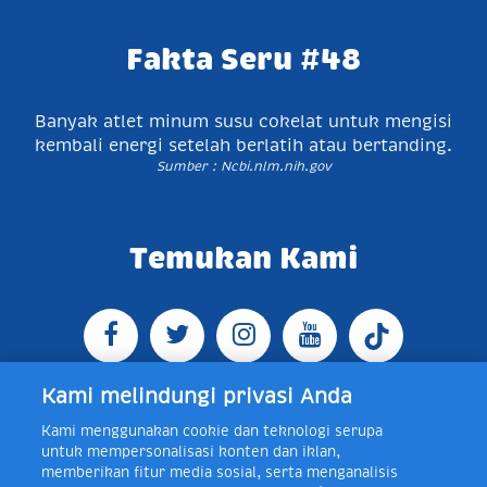
Fakta Seru #48
Banyak atlet minum susu cokelat untuk mengisi
kembali energi setelah berlatih atau bertanding.
Sumber : Ncbi.nlm.nih.gov
Temukan Kami
Kami melindungi privasi Anda
Kami menggunakan cookie dan teknologi serupa
Jl. Raya Bogor KM 5, Pasar Rebo, Jakarta Timur,
untuk mempersonalisasi konten dan iklan,
Indonesia 13760
Map
Telp +62 21 8410945 | PO BOX
memberikan fitur media sosial, serta menganalisis
4074 Jakarta 13760 Indonesia