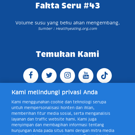
Fakta Seru #43
Volume susu yang beku akan mengembang.
Sumber : Healthyeating.org.com
Temukan Kami
Kami melindungi privasi Anda
Kami menggunakan cookie dan teknologi serupa
Jl. Raya Bogor KM 5, Pasar Rebo, Jakarta Timur,
untuk mempersonalisasi konten dan iklan,
Indonesia 13760
Map
Telp +62 21 8410945 | PO BOX
memberikan fitur media sosial, serta menganalisis
4074 Jakarta 13760 Indonesia
layanan dan traffic website kami. Kami juga
Toll Free Layanan Peduli Frisian Flag 0-80018-21-406;
menyimpan dan membagikan informasi tentang
Senin - Jumat, 08:00 - 16:30 WIB, E-mail:
kunjungan Anda pada situs kami dengan mitra media