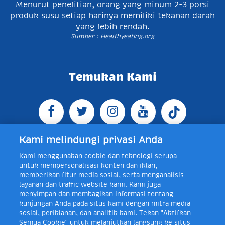
Menurut penelitian, orang yang minum 2-3 porsi
produk susu setiap harinya memiliki tekanan darah
yang lebih rendah.
Sumber : Healthyeating.org
Temukan Kami
Kami melindungi privasi Anda
Kami menggunakan cookie dan teknologi serupa
Jl. Raya Bogor KM 5, Pasar Rebo, Jakarta Timur,
untuk mempersonalisasi konten dan iklan,
Indonesia 13760
Map
Telp +62 21 8410945 | PO BOX
memberikan fitur media sosial, serta menganalisis
4074 Jakarta 13760 Indonesia
layanan dan traffic website kami. Kami juga
Toll Free Layanan Peduli Frisian Flag 0-80018-21-406;
menyimpan dan membagikan informasi tentang
Senin - Jumat, 08:00 - 16:30 WIB, E-mail:
kunjungan Anda pada situs kami dengan mitra media
layanan.peduli@frieslandcampina.com
sosial, periklanan, dan analitik kami. Tekan "Aktifkan
Semua Cookie" untuk melanjutkan langsung ke situs