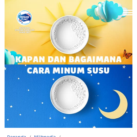
BUILDING
STRONG FAMILIES
SINCE 1871