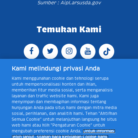
Sumber : Aipl.arsusda.gov
Temukan Kami
Kami melindungi privasi Anda
Kami menggunakan cookie dan teknologi serupa
Jl. Raya Bogor KM 5, Pasar Rebo, Jakarta Timur,
untuk mempersonalisasi konten dan iklan,
Indonesia 13760
Map
Telp +62 21 8410945 | PO BOX
memberikan fitur media sosial, serta menganalisis
4074 Jakarta 13760 Indonesia
layanan dan traffic website kami. Kami juga
Toll Free Layanan Peduli Frisian Flag 0-80018-21-406;
menyimpan dan membagikan informasi tentang
Senin - Jumat, 08:00 - 16:30 WIB, E-mail:
kunjungan Anda pada situs kami dengan mitra media
layanan.peduli@frieslandcampina.com
sosial, periklanan, dan analitik kami. Tekan "Aktifkan
Semua Cookie" untuk melanjutkan langsung ke situs
web kami atau klik "Pengaturan Cookie" untuk
mengubah preferensi cookie Anda.
Untuk informasi
Frisian Flag Indonesia is a subsidiary of Royal FrieslandCampina N.V.
lebih lanjut, silakan baca Kebijakan Cookie kami.