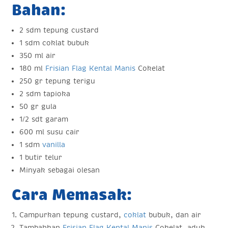
Bahan:
2 sdm tepung custard
1 sdm coklat bubuk
350 ml air
180 ml
Frisian Flag Kental Manis
Cokelat
250 gr tepung terigu
2 sdm tapioka
50 gr gula
1/2 sdt garam
600 ml susu cair
1 sdm
vanilla
1 butir telur
Minyak sebagai olesan
Cara Memasak:
Campurkan tepung custard,
coklat
bubuk, dan air
Tambahkan
Frisian Flag Kental Manis
Cokelat, aduk