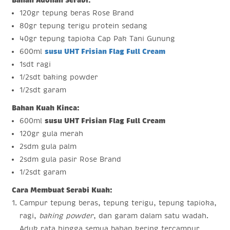
Bahan Adonan Serabi:
120gr tepung beras Rose Brand
80gr tepung terigu protein sedang
40gr tepung tapioka Cap Pak Tani Gunung
600ml
susu UHT Frisian Flag Full Cream
1sdt ragi
1/2sdt baking powder
1/2sdt garam
Bahan Kuah Kinca:
600ml
susu UHT Frisian Flag Full Cream
120gr gula merah
2sdm gula palm
2sdm gula pasir Rose Brand
1/2sdt garam
Cara Membuat Serabi Kuah:
Campur tepung beras, tepung terigu, tepung tapioka,
ragi,
baking powder
, dan garam dalam satu wadah.
Aduk rata hingga semua bahan kering tercampur