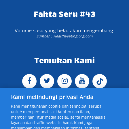
Fakta Seru #43
Volume susu yang beku akan mengembang.
Sumber : Healthyeating.org.com
Temukan Kami
Kami melindungi privasi Anda
Kami menggunakan cookie dan teknologi serupa
Jl. Raya Bogor KM 5, Pasar Rebo, Jakarta Timur,
untuk mempersonalisasi konten dan iklan,
Indonesia 13760
Map
Telp +62 21 8410945 | PO BOX
memberikan fitur media sosial, serta menganalisis
4074 Jakarta 13760 Indonesia
layanan dan traffic website kami. Kami juga
Toll Free Layanan Peduli Frisian Flag 0-80018-21-406;
menyimpan dan membagikan informasi tentang