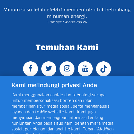
Minum susu lebih efektif membentuk otot ketimbang
minuman energi.
Sumber : Molzavod.ru
Temukan Kami
Kami melindungi privasi Anda
Kami menggunakan cookie dan teknologi serupa
Jl. Raya Bogor KM 5, Pasar Rebo, Jakarta Timur,
untuk mempersonalisasi konten dan iklan,
Indonesia 13760
Map
Telp +62 21 8410945 | PO BOX
memberikan fitur media sosial, serta menganalisis
4074 Jakarta 13760 Indonesia
layanan dan traffic website kami. Kami juga
Toll Free Layanan Peduli Frisian Flag 0-80018-21-406;
menyimpan dan membagikan informasi tentang
Senin - Jumat, 08:00 - 16:30 WIB, E-mail:
kunjungan Anda pada situs kami dengan mitra media
layanan.peduli@frieslandcampina.com
sosial, periklanan, dan analitik kami. Tekan "Aktifkan