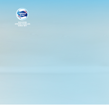
BUILDING
STRONG FAMILIES
SINCE 1871