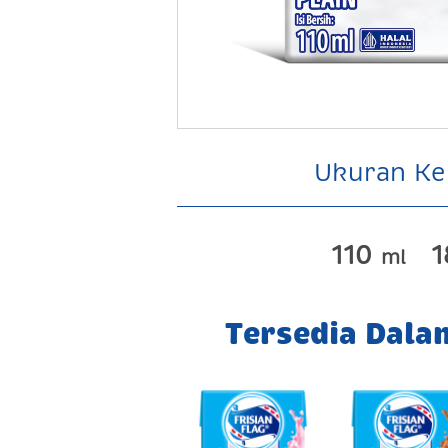
Ukuran K
110
ml
Tersedia Dala