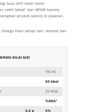
Flag Susu UHT telah resmi
an Lebih Sehat" dari BPOM karena
andingkan produk sejenis di pasaran.
n Omega Plain setiap hari. Nikmat dan
!
RMASI NILAI GIZI
115 ml
60 kkal
k
25 kkal
%AKG*
2.5 g
4%