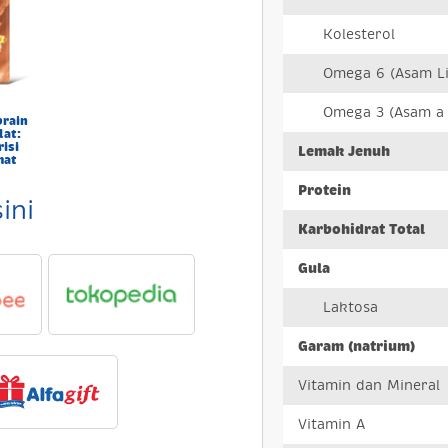
Kolesterol
Omega 6 (Asam Lin
Omega 3 (Asam a L
brain
lat:
isi
Lemak Jenuh
mat
Protein
sini
Karbohidrat Total
Gula
Laktosa
Garam (natrium)
Vitamin dan Mineral
Vitamin A