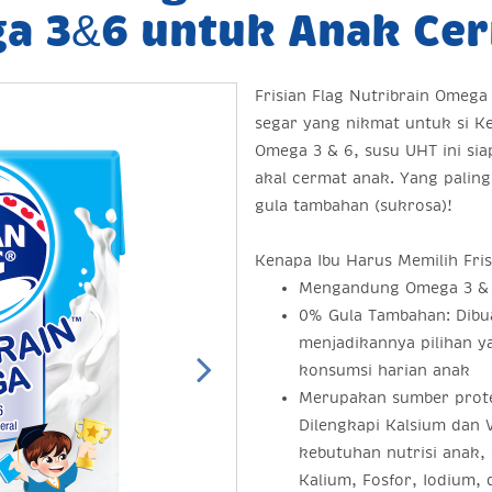
a 3&6 untuk Anak Ce
Frisian Flag Nutribrain Omega
segar yang nikmat untuk si Ke
Omega 3 & 6, susu UHT ini s
akal cermat anak. Yang paling 
gula tambahan (sukrosa)!
Kenapa Ibu Harus Memilih Fris
Mengandung Omega 3 & 
0% Gula Tambahan: Dibu
menjadikannya pilihan 
konsumsi harian anak
Merupakan sumber protei
Dilengkapi Kalsium dan
kebutuhan nutrisi anak, s
Kalium, Fosfor, Iodium, 