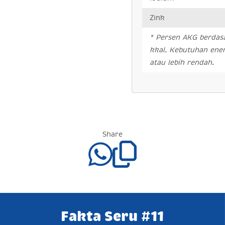
Zink
* Persen AKG berdas
kkal. Kebutuhan ener
atau lebih rendah.
Share
Fakta Seru #11