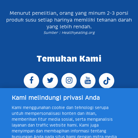
Menurut penelitian, orang yang minum 2-3 porsi
produk susu setiap harinya memiliki tekanan darah
yang lebih rendah.
Sumber : Healthyeating.org
Temukan Kami
Kami melindungi privasi Anda
Kami menggunakan cookie dan teknologi serupa
Jl. Raya Bogor KM 5, Pasar Rebo, Jakarta Timur,
untuk mempersonalisasi konten dan iklan,
Indonesia 13760
Map
Telp +62 21 8410945 | PO BOX
memberikan fitur media sosial, serta menganalisis
4074 Jakarta 13760 Indonesia
layanan dan traffic website kami. Kami juga
Toll Free Layanan Peduli Frisian Flag 0-80018-21-406;
menyimpan dan membagikan informasi tentang
Senin - Jumat, 08:00 - 16:30 WIB, E-mail:
kunjungan Anda pada situs kami dengan mitra media