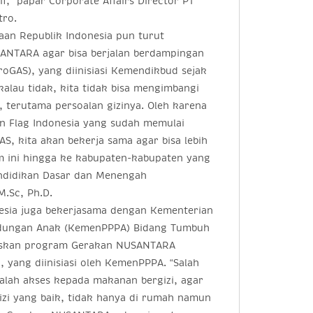
if,” papar Corporate Affairs Director PT
tro.
an Republik Indonesia pun turut
NTARA agar bisa berjalan berdampingan
oGAS), yang diinisiasi Kemendikbud sejak
 kalau tidak, kita tidak bisa mengimbangi
 terutama persoalan gizinya. Oleh karena
ian Flag Indonesia yang sudah memulai
S, kita akan bekerja sama agar bisa lebih
 ini hingga ke kabupaten-kabupaten yang
Pendidikan Dasar dan Menengah
.Sc, Ph.D.
donesia juga bekerjasama dengan Kementerian
dungan Anak (KemenPPPA) Bidang Tumbuh
askan program Gerakan NUSANTARA
yang diinisiasi oleh KemenPPPA. “Salah
alah akses kepada makanan bergizi, agar
zi yang baik, tidak hanya di rumah namun