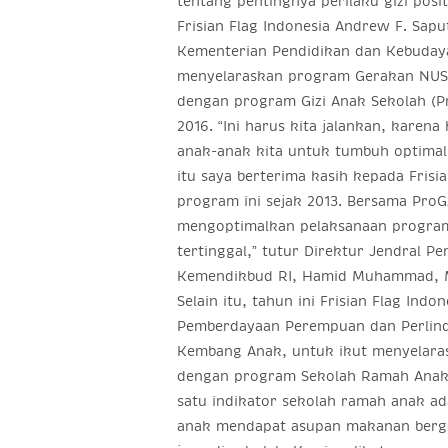
tentang pentingnya perilaku gizi posit
Frisian Flag Indonesia Andrew F. Sapu
Kementerian Pendidikan dan Kebudaya
menyelaraskan program Gerakan NUSA
dengan program Gizi Anak Sekolah (Pr
2016. “Ini harus kita jalankan, karena
anak-anak kita untuk tumbuh optimal,
itu saya berterima kasih kepada Fris
program ini sejak 2013. Bersama ProGA
mengoptimalkan pelaksanaan program
tertinggal,” tutur Direktur Jendral 
Kemendikbud RI, Hamid Muhammad, M
Selain itu, tahun ini Frisian Flag In
Pemberdayaan Perempuan dan Perlin
Kembang Anak, untuk ikut menyelar
dengan program Sekolah Ramah Anak, 
satu indikator sekolah ramah anak ad
anak mendapat asupan makanan bergi