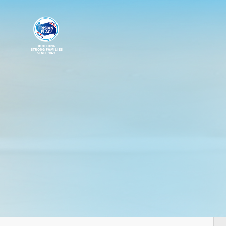
BUILDING
STRONG FAMILIES
SINCE 1871