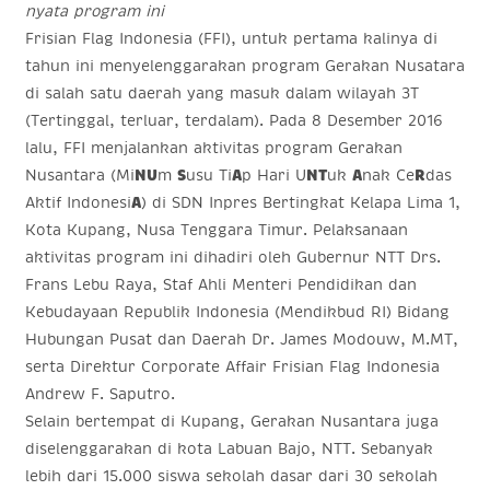
nyata program ini
Frisian Flag Indonesia (FFI), untuk pertama kalinya di
tahun ini menyelenggarakan program Gerakan Nusatara
di salah satu daerah yang masuk dalam wilayah 3T
(Tertinggal, terluar, terdalam). Pada 8 Desember 2016
lalu, FFI menjalankan aktivitas program Gerakan
Nusantara (Mi
NU
m
S
usu Ti
A
p Hari U
NT
uk
A
nak Ce
R
das
Aktif Indonesi
A
) di SDN Inpres Bertingkat Kelapa Lima 1,
Kota Kupang, Nusa Tenggara Timur. Pelaksanaan
aktivitas program ini dihadiri oleh Gubernur NTT Drs.
Frans Lebu Raya, Staf Ahli Menteri Pendidikan dan
Kebudayaan Republik Indonesia (Mendikbud RI) Bidang
Hubungan Pusat dan Daerah Dr. James Modouw, M.MT,
serta Direktur Corporate Affair Frisian Flag Indonesia
Andrew F. Saputro.
Selain bertempat di Kupang, Gerakan Nusantara juga
diselenggarakan di kota Labuan Bajo, NTT. Sebanyak
lebih dari 15.000 siswa sekolah dasar dari 30 sekolah