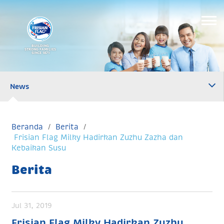
BUILDING
STRONG FAMILIES
SINCE 1871
News
Beranda
Berita
Frisian Flag Milky Hadirkan Zuzhu Zazha dan
Kebaikan Susu
Berita
Jul 31, 2019
Frisian Flag Milky Hadirkan Zuzhu