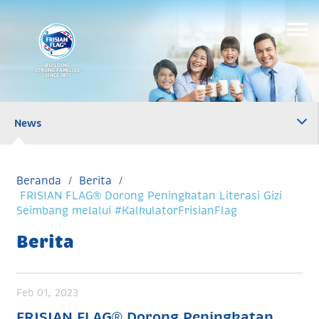
BUILDING
STRONG FAMILIES
SINCE 1871
News
Beranda
Berita
FRISIAN FLAG® Dorong Peningkatan Literasi Gizi
Seimbang melalui #KalkulatorFrisianFlag
Berita
Feb 01, 2023
FRISIAN FLAG® Dorong Peningkatan