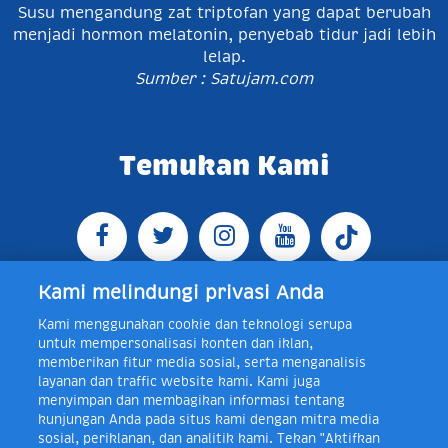
Susu mengandung zat triptofan yang dapat berubah
menjadi hormon melatonin, penyebab tidur jadi lebih
lelap.
Sumber : Satujam.com
Temukan Kami
Kami melindungi privasi Anda
Kami menggunakan cookie dan teknologi serupa
Jl. Raya Bogor KM 5, Pasar Rebo, Jakarta Timur,
untuk mempersonalisasi konten dan iklan,
Indonesia 13760
Map
Telp +62 21 8410945 | PO BOX
memberikan fitur media sosial, serta menganalisis
4074 Jakarta 13760 Indonesia
layanan dan traffic website kami. Kami juga
Toll Free Layanan Peduli Frisian Flag 0-80018-21-406;
menyimpan dan membagikan informasi tentang
Senin - Jumat, 08:00 - 16:30 WIB, E-mail:
kunjungan Anda pada situs kami dengan mitra media
layanan.peduli@frieslandcampina.com
sosial, periklanan, dan analitik kami. Tekan "Aktifkan