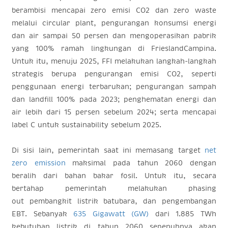
berambisi mencapai
zero
emisi CO2 dan
zero waste
melalui
circular plant
, pengurangan konsumsi energi
dan air sampai 50 persen dan mengoperasikan pabrik
yang 100% ramah lingkungan di FrieslandCampina.
Untuk itu, menuju 2025, FFI melakukan langkah-langkah
strategis berupa pengurangan emisi CO2, seperti
penggunaan energi terbarukan; pengurangan sampah
dan
landfill
100% pada 2023; penghematan energi dan
air lebih dari 15 persen sebelum 2024; serta mencapai
label C untuk
sustainability
sebelum 2025.
Di sisi lain, pemerintah saat ini memasang target
net
zero emission
maksimal pada tahun 2060 dengan
beralih dari bahan bakar fosil. Untuk itu, secara
bertahap pemerintah melakukan
phasing
out
pembangkit listrik batubara, dan pengembangan
EBT. Sebanyak
635 Gigawatt (GW)
dari 1.885 TWh
kebutuhan listrik di tahun 2060 sepenuhnya akan