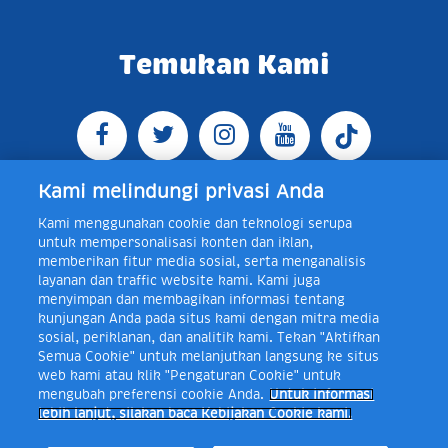
Temukan Kami
Kami melindungi privasi Anda
Kami menggunakan cookie dan teknologi serupa
Jl. Raya Bogor KM 5, Pasar Rebo, Jakarta Timur,
untuk mempersonalisasi konten dan iklan,
Indonesia 13760
Map
Telp +62 21 8410945 | PO BOX
memberikan fitur media sosial, serta menganalisis
4074 Jakarta 13760 Indonesia
layanan dan traffic website kami. Kami juga
Toll Free Layanan Peduli Frisian Flag 0-80018-21-406;
menyimpan dan membagikan informasi tentang
Senin - Jumat, 08:00 - 16:30 WIB, E-mail:
kunjungan Anda pada situs kami dengan mitra media
layanan.peduli@frieslandcampina.com
sosial, periklanan, dan analitik kami. Tekan "Aktifkan
Semua Cookie" untuk melanjutkan langsung ke situs
web kami atau klik "Pengaturan Cookie" untuk
mengubah preferensi cookie Anda.
Untuk informasi
Frisian Flag Indonesia is a subsidiary of Royal FrieslandCampina N.V.
lebih lanjut, silakan baca Kebijakan Cookie kami.
Copyright © 2017. All rights reserved.
Syarat & Ketentuan
Kebijakan Cookie
Pengaturan Cookie