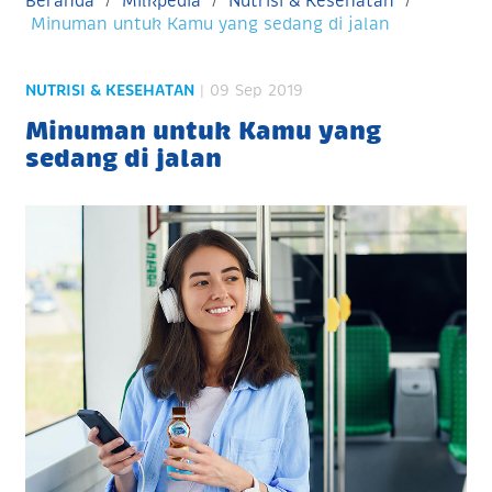
Beranda
Milkpedia
Nutrisi & Kesehatan
Minuman untuk Kamu yang sedang di jalan
NUTRISI & KESEHATAN
| 09 Sep 2019
Minuman untuk Kamu yang
sedang di jalan