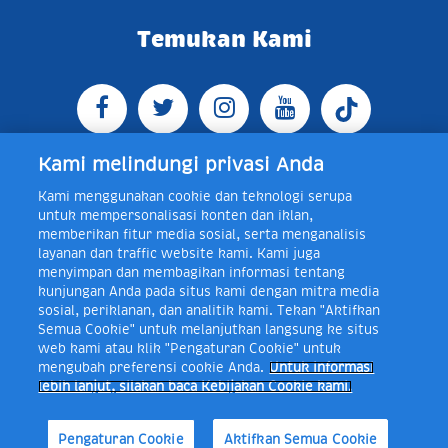
Temukan Kami
Kami melindungi privasi Anda
Kami menggunakan cookie dan teknologi serupa
Jl. Raya Bogor KM 5, Pasar Rebo, Jakarta Timur,
untuk mempersonalisasi konten dan iklan,
Indonesia 13760
Map
Telp +62 21 8410945 | PO BOX
memberikan fitur media sosial, serta menganalisis
4074 Jakarta 13760 Indonesia
layanan dan traffic website kami. Kami juga
Toll Free Layanan Peduli Frisian Flag 0-80018-21-406;
menyimpan dan membagikan informasi tentang
Senin - Jumat, 08:00 - 16:30 WIB, E-mail:
kunjungan Anda pada situs kami dengan mitra media
layanan.peduli@frieslandcampina.com
sosial, periklanan, dan analitik kami. Tekan "Aktifkan
Semua Cookie" untuk melanjutkan langsung ke situs
web kami atau klik "Pengaturan Cookie" untuk
mengubah preferensi cookie Anda.
Untuk informasi
Frisian Flag Indonesia is a subsidiary of Royal FrieslandCampina N.V.
lebih lanjut, silakan baca Kebijakan Cookie kami.
Copyright © 2017. All rights reserved.
Syarat & Ketentuan
Kebijakan Cookie
Pengaturan Cookie
Kebijakan Privasi
Pengaturan Cookie
Aktifkan Semua Cookie