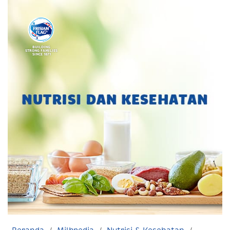
BUILDING
STRONG FAMILIES
SINCE 1871