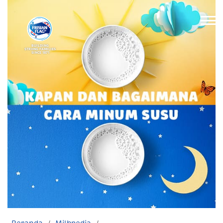
BUILDING
STRONG FAMILIES
SINCE 1871