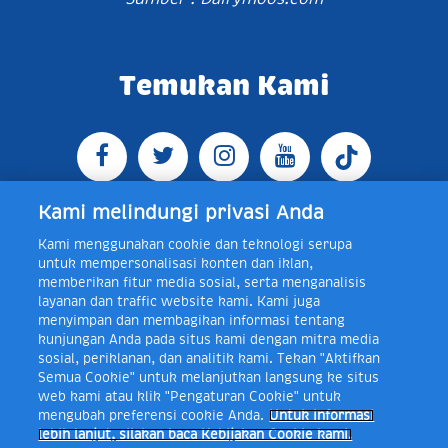
Temukan Kami
Kami melindungi privasi Anda
Kami menggunakan cookie dan teknologi serupa
Jl. Raya Bogor KM 5, Pasar Rebo, Jakarta Timur,
untuk mempersonalisasi konten dan iklan,
Indonesia 13760
Map
Telp +62 21 8410945 | PO BOX
memberikan fitur media sosial, serta menganalisis
4074 Jakarta 13760 Indonesia
layanan dan traffic website kami. Kami juga
Toll Free Layanan Peduli Frisian Flag 0-80018-21-406;
menyimpan dan membagikan informasi tentang
Senin - Jumat, 08:00 - 16:30 WIB, E-mail:
kunjungan Anda pada situs kami dengan mitra media
layanan.peduli@frieslandcampina.com
sosial, periklanan, dan analitik kami. Tekan "Aktifkan
Semua Cookie" untuk melanjutkan langsung ke situs
web kami atau klik "Pengaturan Cookie" untuk
mengubah preferensi cookie Anda.
Untuk informasi
Frisian Flag Indonesia is a subsidiary of Royal FrieslandCampina N.V.
lebih lanjut, silakan baca Kebijakan Cookie kami.
Copyright © 2017. All rights reserved.