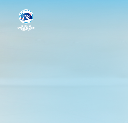
BUILDING
STRONG FAMILIES
SINCE 1871