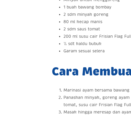
1 buah bawang bombay
2 sdm minyak goreng
80 ml kecap manis
2 sdm saus tomat
200 ml susu cair Frisian Flag Fu
½ sdt kaldu bubuk
Garam sesuai selera
Cara Membua
Marinasi ayam bersama bawang pu
Panaskan minyak, goreng ayam 
tomat, susu cair Frisian Flag F
Masak hingga meresap dan aya