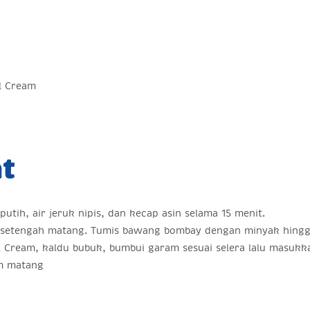
ll Cream
t
tih, air jeruk nipis, dan kecap asin selama 15 menit.
setengah matang. Tumis bawang bombay dengan minyak hingga
ull Cream, kaldu bubuk, bumbui garam sesuai selera lalu masuk
m matang