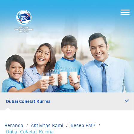
BUILDING
STRONG FAMILIES
SINCE 1871
Dubai Cokelat Kurma
Beranda
Aktivitas Kami
Resep FMP
Dubai Cokelat Kurma