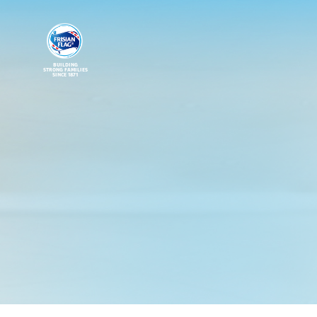
BUILDING
STRONG FAMILIES
SINCE 1871