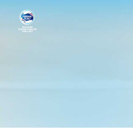
BUILDING
STRONG FAMILIES
SINCE 1871