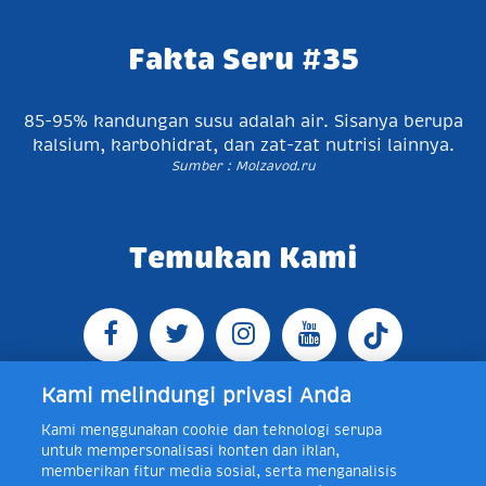
Fakta Seru #35
85-95% kandungan susu adalah air. Sisanya berupa
kalsium, karbohidrat, dan zat-zat nutrisi lainnya.
Sumber : Molzavod.ru
Temukan Kami
Kami melindungi privasi Anda
Kami menggunakan cookie dan teknologi serupa
Jl. Raya Bogor KM 5, Pasar Rebo, Jakarta Timur,
untuk mempersonalisasi konten dan iklan,
Indonesia 13760
Map
Telp +62 21 8410945 | PO BOX
memberikan fitur media sosial, serta menganalisis
4074 Jakarta 13760 Indonesia