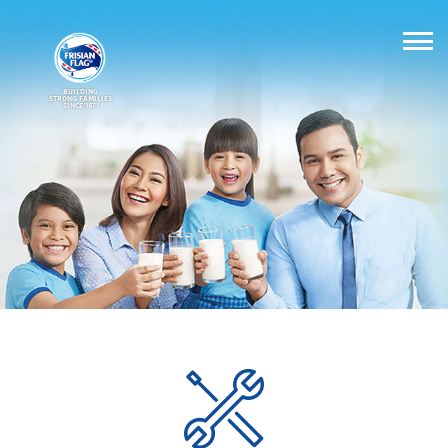
BUILDING
STRONG FAMILIES
SINCE 1871