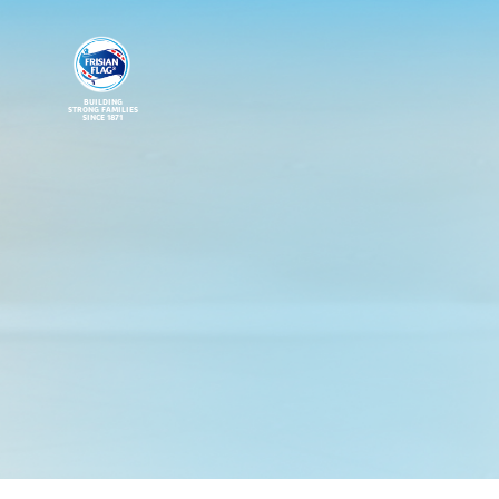
BUILDING
STRONG FAMILIES
SINCE 1871