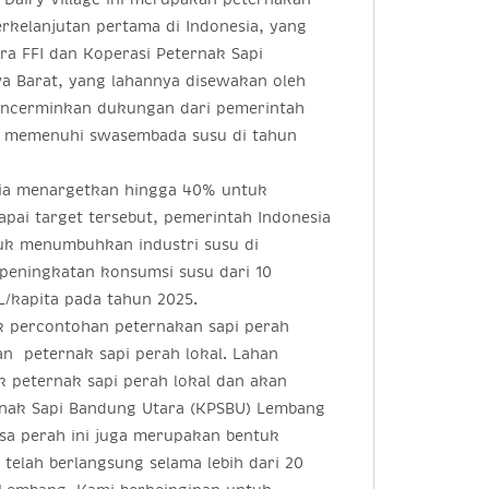
rkelanjutan pertama di Indonesia, yang
ra FFI dan Koperasi Peternak Sapi
a Barat, yang lahannya disewakan oleh
mencerminkan dukungan dari pemerintah
m memenuhi swasembada susu di tahun
sia menargetkan hingga 40% untuk
pai target tersebut, pemerintah Indonesia
uk menumbuhkan industri susu di
peningkatan konsumsi susu dari 10
L/kapita pada tahun 2025.
ek percontohan peternakan sapi perah
n peternak sapi perah lokal. Lahan
k peternak sapi perah lokal dan akan
ernak Sapi Bandung Utara (KPSBU) Lembang
esa perah ini juga merupakan bentuk
telah berlangsung selama lebih dari 20