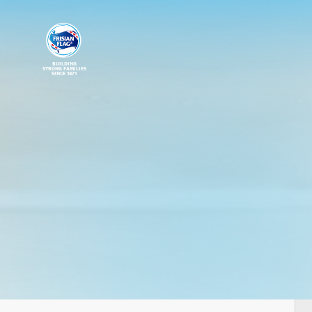
BUILDING
STRONG FAMILIES
SINCE 1871