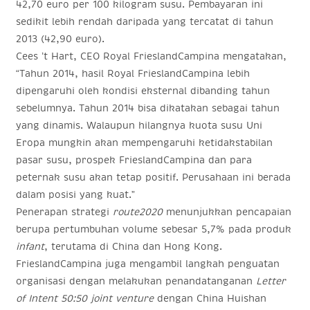
42,70 euro per 100 kilogram susu. Pembayaran ini
sedikit lebih rendah daripada yang tercatat di tahun
2013 (42,90 euro).
Cees ’t Hart, CEO Royal FrieslandCampina mengatakan,
“Tahun 2014, hasil Royal FrieslandCampina lebih
dipengaruhi oleh kondisi eksternal dibanding tahun
sebelumnya. Tahun 2014 bisa dikatakan sebagai tahun
yang dinamis. Walaupun hilangnya kuota susu Uni
Eropa mungkin akan mempengaruhi ketidakstabilan
pasar susu, prospek FrieslandCampina dan para
peternak susu akan tetap positif. Perusahaan ini berada
dalam posisi yang kuat.”
Penerapan strategi
route2020
menunjukkan pencapaian
berupa pertumbuhan volume sebesar 5,7% pada produk
infant
, terutama di China dan Hong Kong.
FrieslandCampina juga mengambil langkah penguatan
organisasi dengan melakukan penandatanganan
Letter
of Intent 50:50 joint venture
dengan China Huishan