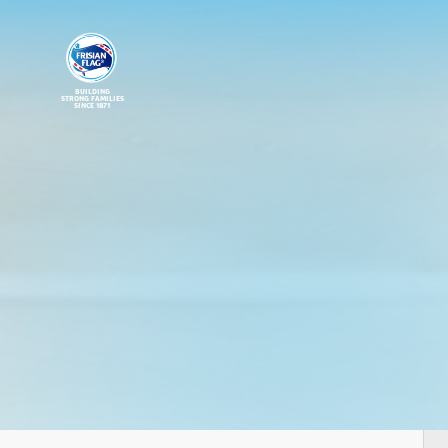
BUILDING
STRONG FAMILIES
SINCE 1871