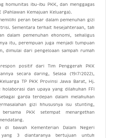
ng komunitas ibu-ibu PKK, dan menggagas
 (Pahlawan Kemajuan Keluarga).
emiliki peran besar dalam pemenuhan gizi
isi. Sementara terkait kesejahteraan, tak
ian dalam pemenuhan ekonomi, sekaligus
anya itu, perempuan juga menjadi tumpuan
an, dimulai dari pengeloaan sampah rumah
respon positif dari Tim Penggerak PKK
nnya secara daring, Selasa (19/7/2022),
Keluarga TP PKK Provinsi Jawa Barat, Hj.
 kolaborasi dan upaya yang dilakukan FFI
sebagai garda terdepan dalam melakukan
ermasalahan gizi khususnya isu stunting,
t bersama PKK setempat menargetkan
 mendatang.
ak di bawah Kementerian Dalam Negeri
ang 3 diantaranya bertujuan untuk