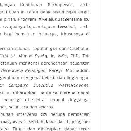
bangan Kehidupan Berkoperasi, serta
i tujuan ini tentu tidak bisa dicapai tanpa
ai pihak. Program ‘#MelajuKuatBersama Ibu
rwujudnya tujuan-tujuan tersebut, serta
n bagi kemajuan keluarga, khususnya di
erikan edukasi seputar gizi dan Kesehatan
FKM UI
, Ahmad Syafiq, Ir, MSc, PhD. Tak
ngetahuan mengenai perencanaan keuangan
 Perencana Keuangan
, Bareyn Mochaddin.
ngetahuan mengenai kelestarian lingkungan
ior Campaign Executive Waste4Change
,
si ini diharapkan nantinya mereka dapat
keluarga di sekitar tempat tinggalnya
t, sejahtera dan selaras.
akukan intervensi gizi berupa pemberian
k masyarakat. Setelah Jawa Barat, program
 Jawa Timur dan diharapkan dapat terus