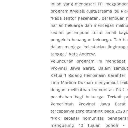
inilah yang mendasari FFI meggande
program #MelajuKuatBersama Ibu PKK
“Pada sektor kesehatan, perempuan m
harian keluarga dan mencegah malnutr
sedikit perempuan turut ambil bag
pengelola keuangan keluarga. Tak h
dalam menjaga kelestarian lingkung
tangga,” kata Andrew.
Peluncuran program ini mendapat 
Provinsi Jawa Barat. Dalam sambuta
Ketua 1 Bidang Pembinaan Karakter 
Lina Marlina Ruzhan menyambut baik
dengan melibatkan komunitas PKK 
perubahan bagi keluarga. Terkait p
Pemerintah Provinsi Jawa Bara
tercapainya zero stunting pada 2023
“PKK sebagai komunitas pengger
mengusung 10 tujuan pokok - y