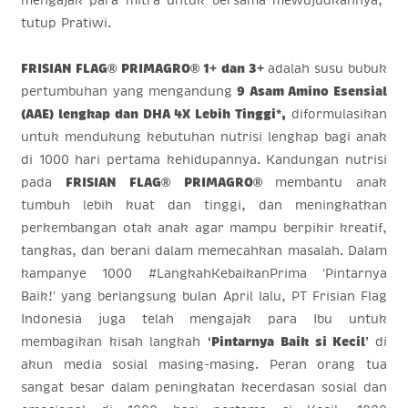
mengajak para mitra untuk bersama mewujudkannya,”
tutup Pratiwi.
FRISIAN FLAG® PRIMAGRO® 1+ dan 3+
adalah
susu bubuk
pertumbuhan yang mengandung
9 Asam Amino Esensial
(AAE) lengkap dan DHA 4X Lebih Tinggi*,
diformulasikan
untuk mendukung kebutuhan nutrisi lengkap bagi anak
di 1000 hari pertama kehidupannya. Kandungan nutrisi
pada
FRISIAN FLAG® PRIMAGRO®
membantu anak
tumbuh lebih kuat dan tinggi, dan meningkatkan
perkembangan otak anak agar mampu berpikir kreatif,
tangkas, dan berani dalam memecahkan masalah. Dalam
kampanye 1000 #LangkahKebaikanPrima ‘Pintarnya
Baik!’ yang berlangsung bulan April lalu, PT Frisian Flag
Indonesia juga telah mengajak para Ibu untuk
membagikan kisah langkah
‘Pintarnya Baik si Kecil’
di
akun media sosial masing-masing. Peran orang tua
sangat besar dalam peningkatan kecerdasan sosial dan