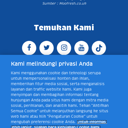
Sumber : Moofresh.co.uk
Temukan Kami
Kami melindungi privasi Anda
Kami menggunakan cookie dan teknologi serupa
Jl. Raya Bogor KM 5, Pasar Rebo, Jakarta Timur,
untuk mempersonalisasi konten dan iklan,
Indonesia 13760
Map
Telp +62 21 8410945 | PO BOX
memberikan fitur media sosial, serta menganalisis
4074 Jakarta 13760 Indonesia
layanan dan traffic website kami. Kami juga
Toll Free Layanan Peduli Frisian Flag 0-80018-21-406;
menyimpan dan membagikan informasi tentang
Senin - Jumat, 08:00 - 16:30 WIB, E-mail:
kunjungan Anda pada situs kami dengan mitra media
layanan.peduli@frieslandcampina.com
sosial, periklanan, dan analitik kami. Tekan "Aktifkan
Semua Cookie" untuk melanjutkan langsung ke situs
web kami atau klik "Pengaturan Cookie" untuk
mengubah preferensi cookie Anda.
Untuk informasi
Frisian Flag Indonesia is a subsidiary of Royal FrieslandCampina N.V.
lebih lanjut, silakan baca Kebijakan Cookie kami.