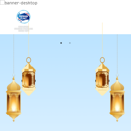
BUILDING
STRONG FAMILIES
SINCE 1871