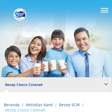
BUILDING
STRONG FAMILIES
SINCE 1871
Resep Choco Colenak
Beranda
Aktivitas Kami
Resep SCM
Resep Choco Colenak