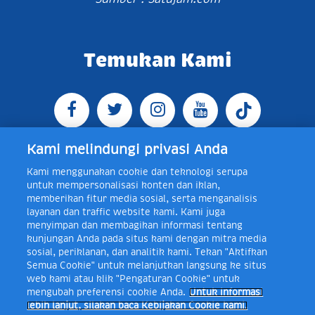
Temukan Kami
Kami melindungi privasi Anda
Kami menggunakan cookie dan teknologi serupa
Jl. Raya Bogor KM 5, Pasar Rebo, Jakarta Timur,
untuk mempersonalisasi konten dan iklan,
Indonesia 13760
Map
Telp +62 21 8410945 | PO BOX
memberikan fitur media sosial, serta menganalisis
4074 Jakarta 13760 Indonesia
layanan dan traffic website kami. Kami juga
Toll Free Layanan Peduli Frisian Flag 0-80018-21-406;
menyimpan dan membagikan informasi tentang
Senin - Jumat, 08:00 - 16:30 WIB, E-mail:
kunjungan Anda pada situs kami dengan mitra media
layanan.peduli@frieslandcampina.com
sosial, periklanan, dan analitik kami. Tekan "Aktifkan
Semua Cookie" untuk melanjutkan langsung ke situs
web kami atau klik "Pengaturan Cookie" untuk
mengubah preferensi cookie Anda.
Untuk informasi
Frisian Flag Indonesia is a subsidiary of Royal FrieslandCampina N.V.
lebih lanjut, silakan baca Kebijakan Cookie kami.
Copyright © 2017. All rights reserved.