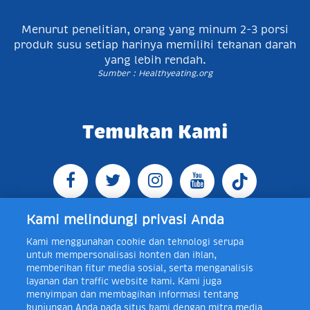
Menurut penelitian, orang yang minum 2-3 porsi
produk susu setiap harinya memiliki tekanan darah
yang lebih rendah.
Sumber : Healthyeating.org
Temukan Kami
Kami melindungi privasi Anda
Kami menggunakan cookie dan teknologi serupa
Jl. Raya Bogor KM 5, Pasar Rebo, Jakarta Timur,
untuk mempersonalisasi konten dan iklan,
Indonesia 13760
Map
Telp +62 21 8410945 | PO BOX
memberikan fitur media sosial, serta menganalisis
4074 Jakarta 13760 Indonesia
layanan dan traffic website kami. Kami juga
Toll Free Layanan Peduli Frisian Flag 0-80018-21-406;
menyimpan dan membagikan informasi tentang
Senin - Jumat, 08:00 - 16:30 WIB, E-mail:
kunjungan Anda pada situs kami dengan mitra media