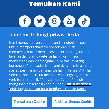
Temukan Kami
Kami melindungi privasi Anda
Kami menggunakan cookie dan teknologi serupa
Jl. Raya Bogor KM 5, Pasar Rebo, Jakarta Timur,
untuk mempersonalisasi konten dan iklan,
Indonesia 13760
Map
Telp +62 21 8410945 | PO BOX
memberikan fitur media sosial, serta menganalisis
4074 Jakarta 13760 Indonesia
layanan dan traffic website kami. Kami juga
Toll Free Layanan Peduli Frisian Flag 0-80018-21-406;
menyimpan dan membagikan informasi tentang
Senin - Jumat, 08:00 - 16:30 WIB, E-mail:
kunjungan Anda pada situs kami dengan mitra media
layanan.peduli@frieslandcampina.com
sosial, periklanan, dan analitik kami. Tekan "Aktifkan
Semua Cookie" untuk melanjutkan langsung ke situs
web kami atau klik "Pengaturan Cookie" untuk
mengubah preferensi cookie Anda.
Untuk informasi
Frisian Flag Indonesia is a subsidiary of Royal FrieslandCampina N.V.
lebih lanjut, silakan baca Kebijakan Cookie kami.
Copyright © 2017. All rights reserved.
Syarat & Ketentuan
Kebijakan Cookie
Pengaturan Cookie
Kebijakan Privasi
Pengaturan Cookie
Aktifkan Semua Cookie