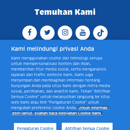
Temukan Kami
Kami melindungi privasi Anda
Kami menggunakan cookie dan teknologi serupa
Jl. Raya Bogor KM 5, Pasar Rebo, Jakarta Timur,
untuk mempersonalisasi konten dan iklan,
Indonesia 13760
Map
Telp +62 21 8410945 | PO BOX
memberikan fitur media sosial, serta menganalisis
4074 Jakarta 13760 Indonesia
layanan dan traffic website kami. Kami juga
Toll Free Layanan Peduli Frisian Flag 0-80018-21-406;
menyimpan dan membagikan informasi tentang
Senin - Jumat, 08:00 - 16:30 WIB, E-mail:
kunjungan Anda pada situs kami dengan mitra media
layanan.peduli@frieslandcampina.com
sosial, periklanan, dan analitik kami. Tekan "Aktifkan
Semua Cookie" untuk melanjutkan langsung ke situs
web kami atau klik "Pengaturan Cookie" untuk
mengubah preferensi cookie Anda.
Untuk informasi
Frisian Flag Indonesia is a subsidiary of Royal FrieslandCampina N.V.
lebih lanjut, silakan baca Kebijakan Cookie kami.
Copyright © 2017. All rights reserved.
Syarat & Ketentuan
Kebijakan Cookie
Pengaturan Cookie
Kebijakan Privasi
Pengaturan Cookie
Aktifkan Semua Cookie