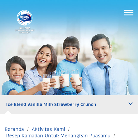
BUILDING
STRONG FAMILIES
SINCE 1871
Ice Blend Vanilla Milk Strawberry Crunch
Beranda
Aktivitas Kami
Resep Ramadan Untuk Menangkan Puasamu